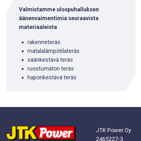
Valmistamme ulospuhalluksen
äänenvaimentimia seuraavista
materiaaleista
rakenneteräs
matalalämpötilateräs
säänkestävä teräs
ruostumaton teräs
haponkestävä teräs
JTK Power Oy
2465227-3