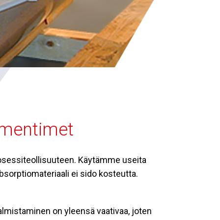
imentimet
sessiteollisuuteen. Käytämme useita
bsorptiomateriaali ei sido kosteutta.
lmistaminen on yleensä vaativaa, joten