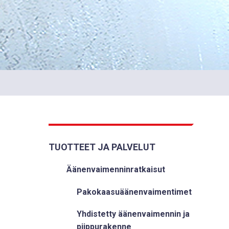
TUOTTEET JA PALVELUT
Äänenvaimenninratkaisut
Pakokaasuäänenvaimentimet
Yhdistetty äänenvaimennin ja
piippurakenne