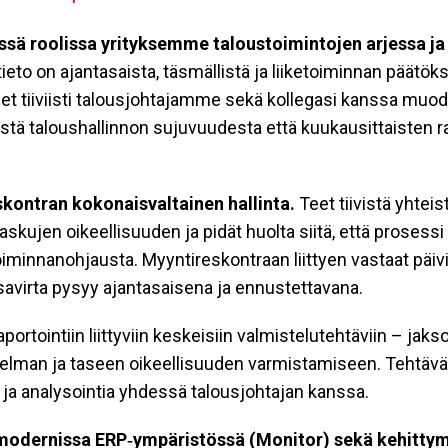
sä roolissa yrityksemme taloustoimintojen arjessa ja
tieto on ajantasaista, täsmällistä ja liiketoiminnan päätö
et tiiviisti talousjohtajamme sekä kollegasi kanssa muod
estä taloushallinnon sujuvuudesta että kuukausittaisten r
skontran kokonaisvaltainen hallinta.
Teet tiivistä yhteis
askujen oikeellisuuden ja pidät huolta siitä, että prosess
minnanohjausta. Myyntireskontraan liittyen vastaat päivi
ssavirta pysyy ajantasaisena ja ennustettavana.
aportointiin liittyviin keskeisiin valmistelutehtäviin – jaks
skelman ja taseen oikeellisuuden varmistamiseen. Tehtäv
ja analysointia yhdessä talousjohtajan kanssa.
odernissa ERP‑ympäristössä (Monitor) sekä kehittymä