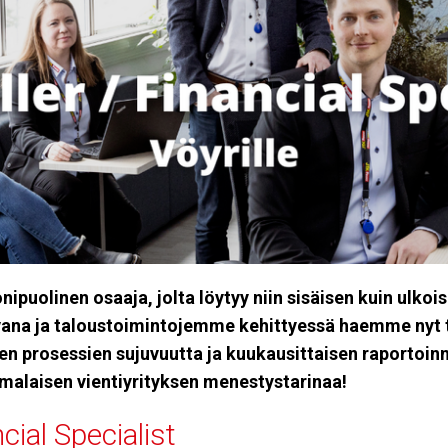
ipuolinen osaaja, jolta löytyy niin sisäisen kuin ulko
ana ja taloustoimintojemme kehittyessä haemme nyt 
n prosessien sujuvuutta ja kuukausittaisen raportoinn
laisen vientiyrityksen menestystarinaa!
cial Specialist