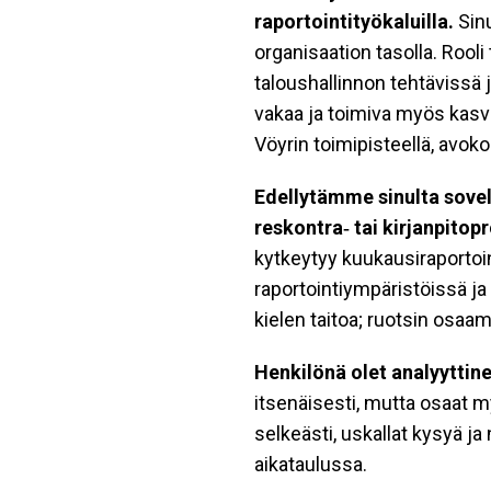
raportointityökaluilla.
Sinu
organisaation tasolla. Roo
taloushallinnon tehtävissä
vakaa ja toimiva myös kasvu
Vöyrin toimipisteellä, avoko
Edellytämme sinulta sove
reskontra‑ tai kirjanpitop
kytkeytyy kuukausiraportoin
raportointiympäristöissä j
kielen taitoa; ruotsin osaa
Henkilönä olet analyyttine
itsenäisesti, mutta osaat 
selkeästi, uskallat kysyä ja 
aikataulussa.