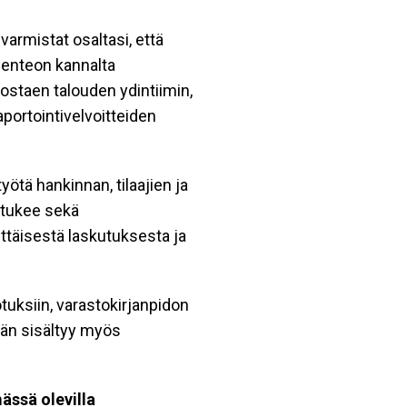
varmistat osaltasi, että
ksenteon kannalta
ostaen talouden ydintiimin,
aportointivelvoitteiden
työtä hankinnan, tilaajien ja
i tukee sekä
ttäisestä laskutuksesta ja
otuksiin, varastokirjanpidon
ään sisältyy myös
ssä olevilla