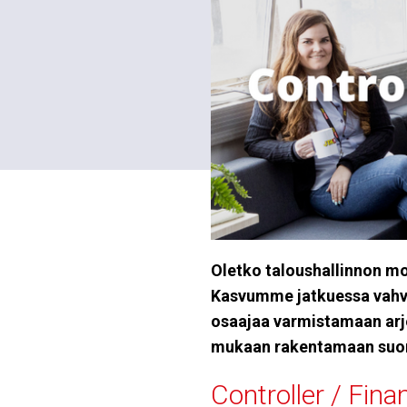
Oletko taloushallinnon mon
Kasvumme jatkuessa vahv
osaajaa varmistamaan arje
mukaan rakentamaan suoma
Controller / Finan