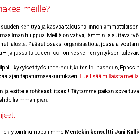
hakea meille?
suuden kehittyä ja kasvaa taloushallinnon ammattilaisen
maailman huippua. Meillä on vahva, lämmin ja auttava työ
eti alusta. Pääset osaksi organisaatiota, jossa arvosta
tä – ja jossa talouden rooli on keskeinen yrityksen tuleva
ilpailukykyiset työsuhde-edut, kuten lounasedun, Epassin
apaa‑ajan tapaturmavakuutuksen.
Lue lisää millaista meill
 ja esittele rohkeasti itsesi! Täytämme paikan soveltuvan
hdollisimman pian.
jeet:
taa rekrytointikumppanimme
Mentekin konsultti Jani Kalli