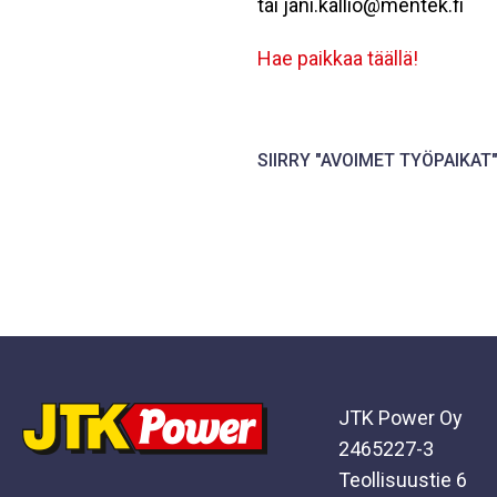
tai jani.kallio@mentek.fi
Hae paikkaa täällä!
SIIRRY "AVOIMET TYÖPAIKAT
JTK Power Oy
2465227-3
Teollisuustie 6