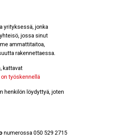
a yrityksessä, jonka
yhteisö, jossa sinut
mme ammattitaitoa,
isuutta rakennettaessa.
, kattavat
ä on työskennellä
 henkilön löydyttyä, joten
o
numerossa 050 529 2715