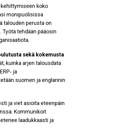
n kehittymiseen koko
asi monipuolisissa
ä talouden perusta on
ä. Työtä tehdään pääosin
ganisaatiota.
oulutusta sekä kokemusta
t, kuinka arjen talousdata
 ERP‑ ja
ytetään suomen ja englannin
ti ja viet asioita eteenpäin
kanssa. Kommunikoit
s etenee laadukkaasti ja