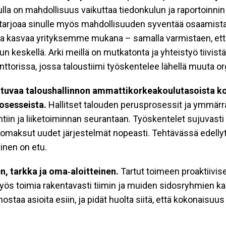
lla on mahdollisuus vaikuttaa tiedonkulun ja raportoinni
li tarjoaa sinulle myös mahdollisuuden syventää osaamist
 ja kasvaa yrityksemme mukana – samalla varmistaen, ett
n keskellä. Arki meillä on mutkatonta ja yhteistyö tiivist
nttorissa, jossa taloustiimi työskentelee lähellä muuta or
ltuvaa taloushallinnon ammattikorkeakoulutasoista k
rosesseista.
Hallitset talouden perusprosessit ja ymmärrä
tiin ja liiketoiminnan seurantaan. Työskentelet sujuvasti
a omaksut uudet järjestelmät nopeasti. Tehtävässä edell
minen on etu.
n, tarkka ja oma‑aloitteinen.
Tartut toimeen proaktiivises
myös toimia rakentavasti tiimin ja muiden sidosryhmien 
nostaa asioita esiin, ja pidät huolta siitä, että kokonaisuu