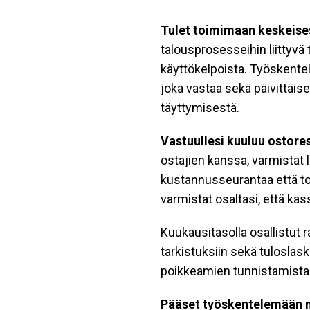
Tulet toimimaan keskeises
talousprosesseihin liittyvä 
käyttökelpoista. Työskentel
joka vastaa sekä päivittäis
täyttymisestä.
Vastuullesi kuuluu ostore
ostajien kanssa, varmistat l
kustannusseurantaa että toi
varmistat osaltasi, että ka
Kuukausitasolla osallistut r
tarkistuksiin sekä tulosla
poikkeamien tunnistamista 
Pääset työskentelemään m