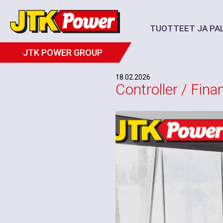
TUOTTEET JA PA
Avoimet työpaikat
JTK POWER GROUP
18.02.2026
Controller / Finan