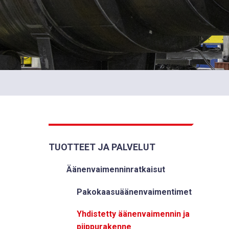
TUOTTEET JA PALVELUT
Äänenvaimenninratkaisut
Pakokaasuäänenvaimentimet
Yhdistetty äänenvaimennin ja
piippurakenne