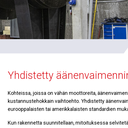
Yhdistetty äänenvaimennin
Kohteissa,
joissa on vähän moottoreita, äänenvaimen
kustannustehokkain vaihtoehto. Yhdistetty äänenvaim
eurooppalaisten tai amerikkalaisten standardien muka
Kun rakennetta suunnitellaan, mitoituksessa selvitetä