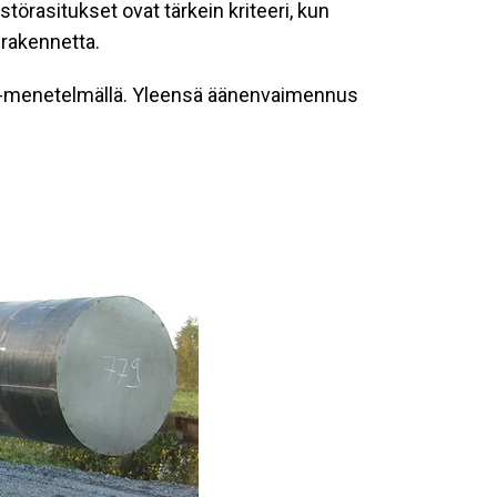
törasitukset ovat tärkein kriteeri, kun
urakennetta.
T-menetelmällä. Yleensä äänenvaimennus