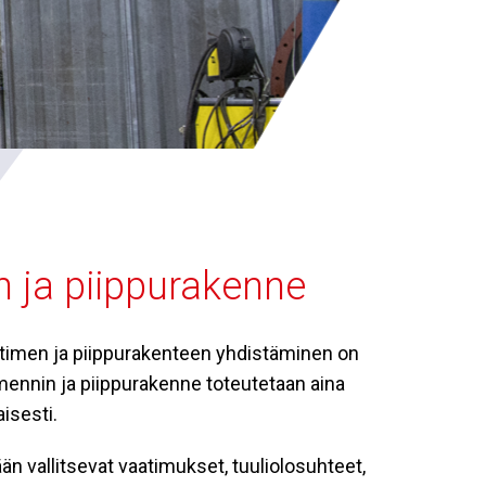
 ja piippurakenne
timen ja piippurakenteen yhdistäminen on
ennin ja piippurakenne toteutetaan aina
isesti.
än vallitsevat vaatimukset, tuuliolosuhteet,