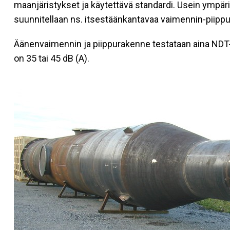
maanjäristykset ja käytettävä standardi. Usein ympäris
suunnitellaan ns. itsestäänkantavaa vaimennin-piipp
Äänenvaimennin ja piippurakenne testataan aina ND
on 35 tai 45 dB (A).