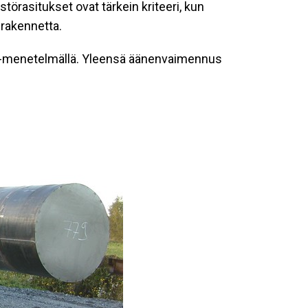
törasitukset ovat tärkein kriteeri, kun
urakennetta.
T-menetelmällä. Yleensä äänenvaimennus