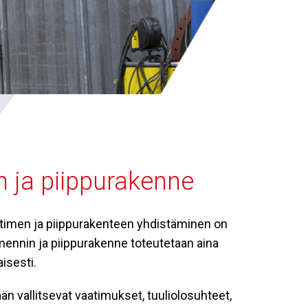
 ja piippurakenne
timen ja piippurakenteen yhdistäminen on
ennin ja piippurakenne toteutetaan aina
isesti.
än vallitsevat vaatimukset, tuuliolosuhteet,