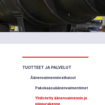
TUOTTEET JA PALVELUT
Äänenvaimenninratkaisut
Pakokaasuäänenvaimentimet
Yhdistetty äänenvaimennin ja
piippurakenne