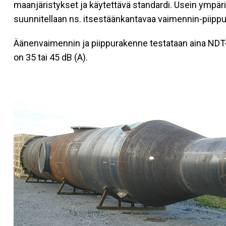
maanjäristykset ja käytettävä standardi. Usein ympäris
suunnitellaan ns. itsestäänkantavaa vaimennin-piipp
Äänenvaimennin ja piippurakenne testataan aina ND
on 35 tai 45 dB (A).