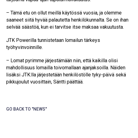
– Tämä etu on ollut meillä käytössä vuosia, ja olemme
saaneet siitä hyvää palautetta henkilökunnalta. Se on ihan
selvää säästöä, kun ei tarvitse itse maksaa vakuutusta.
JTK Powerilla tunnistetaan lomailun tärkeys
työhyvinvoinnille.
– Lomat pyrimme järjestämään niin, että kaikilla olisi
mahdollisuus lomailla toivomallaan ajanjaksoilla. Näiden
lisäksi JTK:lla järjestetään henkilöstölle tyky-päivä sekä
pikkujoulut vuosittain, Säntti päättää.
GO BACK TO "NEWS"