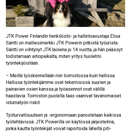
JTK Power Finlandin henkilöstö- ja hallintoavustaja Elisa
Säntti on malliesimerkki JTK Powerin pitkistä työurista.
Säntti on viihtynyt JTK:laisena jo 14 vuotta, ja hän päässyt
todistamaan aitiopaikalta, miten yritys huolehtii
työntekijöistään.
– Meillä työskennellään niin toimistossa kuin hallissa.
Hallissa työntekijämme ovat tekemisissä suurien ja
painavien osien kanssa ja työasennot ovat välillä
haastavia. Toimiston puolella taas vaanivat tavanomaiset
istumatyön riskit.
Työturvallisuuteen ja -ergonomiaan panostetaan kaikissa
työtehtävissä. JTK Powerilla on käytössä järjestelmä,
jonka kautta työntekijät voivat raportoida läheltä piti-