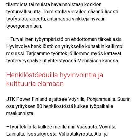
tilanteista tai muista havainnoistaan koskien
työturvallisuutta. Toimistolla vierailee säännöllisesti
työfysioterapeutti, antamassa vinkkejä hyvään
työergonomiaan.
– Turvallinen työympäristö on ehdottoman tärkeä asia.
Hyvinvoiva henkilöstö on yritykselle kultaakin kalliimpi
resurssi. Tarjoamme työntekijöillemme myös kattavat
työterveyspalvelut yhteistyössä Mehiläisen kanssa.
Henkilöstöeduilla hyvinvointia ja
kulttuuria elämään
JTK Power Finland sijaitsee Vöyrillä, Pohjanmaalla. Suurin
osa yrityksen 80 henkilöstöstä kulkee työpaikalle
maakunnista.
–Työntekijöitä kulkee meille niin Vaasasta, Vöyriltä,
Laihialta, Isostakyröstä, Vähästäkyröstä, Ala- ja