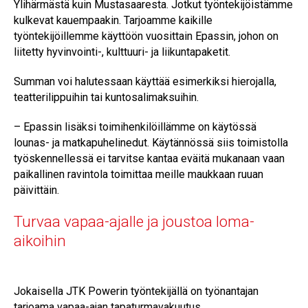
Ylihärmästä kuin Mustasaaresta. Jotkut työntekijöistämme
kulkevat kauempaakin. Tarjoamme kaikille
työntekijöillemme käyttöön vuosittain Epassin, johon on
liitetty hyvinvointi-, kulttuuri- ja liikuntapaketit.
Summan voi halutessaan käyttää esimerkiksi hierojalla,
teatterilippuihin tai kuntosalimaksuihin.
– Epassin lisäksi toimihenkilöillämme on käytössä
lounas- ja matkapuhelinedut. Käytännössä siis toimistolla
työskennellessä ei tarvitse kantaa eväitä mukanaan vaan
paikallinen ravintola toimittaa meille maukkaan ruuan
päivittäin.
Turvaa vapaa-ajalle ja joustoa loma-
aikoihin
Jokaisella JTK Powerin työntekijällä on työnantajan
tarjoama vapaa-ajan tapaturmavakuutus.