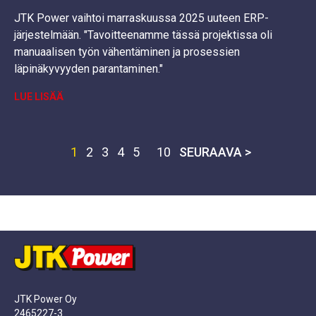
JTK Power vaihtoi marraskuussa 2025 uuteen ERP-
järjestelmään. "Tavoitteenamme tässä projektissa oli
manuaalisen työn vähentäminen ja prosessien
läpinäkyvyyden parantaminen."
LUE LISÄÄ
1
2
3
4
5
10
SEURAAVA >
JTK Power Oy
2465227-3